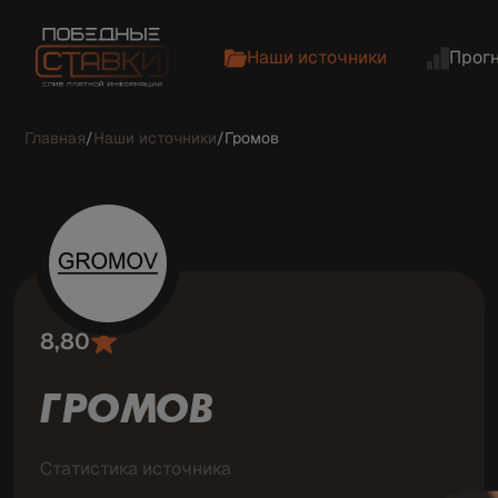
Наши источники
Прог
Главная
/
Наши источники
/
Громов
8,80
ГРОМОВ
Статистика источника