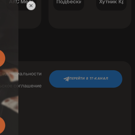
адж
АКС Медиас 2022
Подбескидзе
Хутник Крако
нфиденциальности
ПЕРЕЙТИ В ТГ-КАНАЛ
ьское соглашение