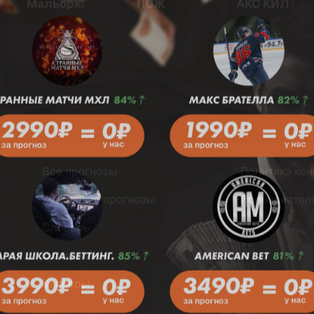
Мальорка
ПСЖ
АКС КИЛ Бл
Все прогнозы
Политика ко
Хоккейные прогнозы
Пользовател
Словарь
Складчины
Капперы