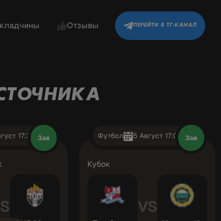
кладчины
Отзывы
ПЕРЕЙТИ В ТГ-КАНАЛ
СТОЧНИКА
густ 17:30
Футбол
5 Август 17:00
Зав
Зав
к
Кубок
S
VS