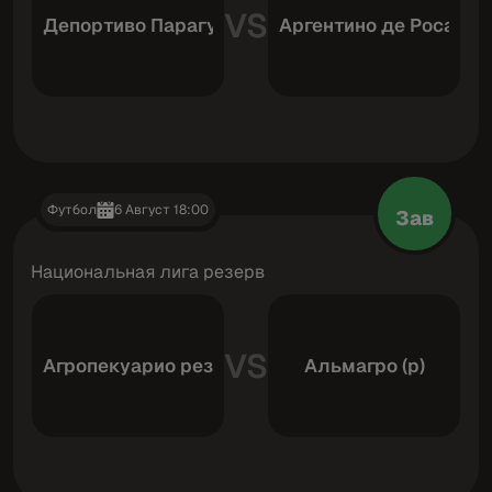
VS
Депортиво Парагуаио резерв
Аргентино де Росарио
Футбол
6 Август 18:00
Зав
Национальная лига резерв
VS
Агропекуарио резерв
Альмагро (р)