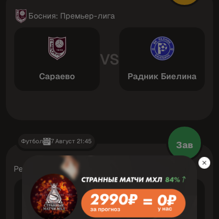
Босния: Премьер-лига
VS
Сараево
Радник Биелина
Футбол
7 Август 21:45
Зав
Республика Премьер Дивизион плей-офф
VS