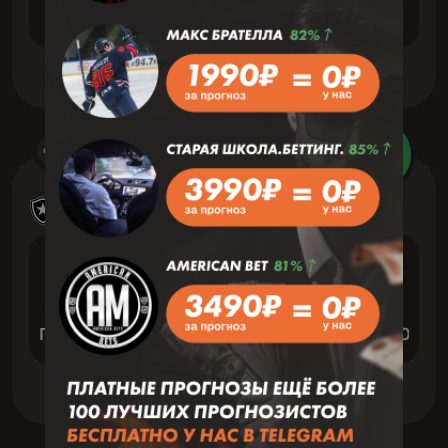
Дерри Сити
Слайго Роверс
Футбол
7 Август 21:00
Зав
Бразилия: Лига U20
VS
Португуеса Сантиста U-20
Сертаозинхо U-20