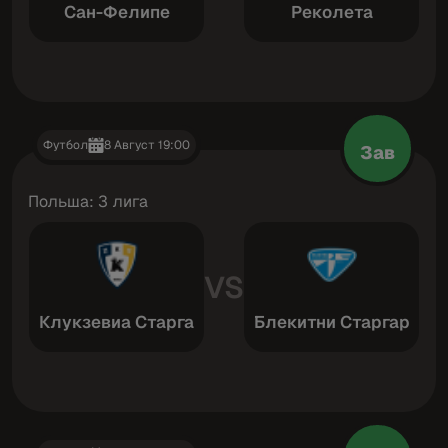
Сан-Фелипе
Реколета
Футбол
8 Август 19:00
Зав
Польша: 3 лига
VS
Клукзевиа Старгард
Блекитни Старгард С