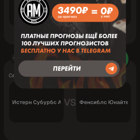
VS
Росенгард
Эскилсминне
Футбол
8 Август 06:00
Зав
Северная лига
VS
Истерн Субурбс АФК
Фенсиблс Юнайтед