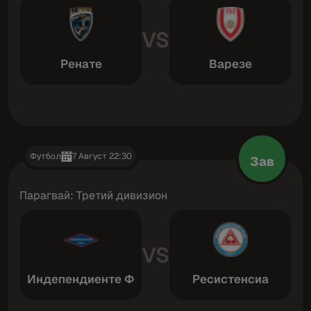
VS
Ренате
Варезе
Футбол
7 Август 22:30
Зав
Парагвай: Третий дивизион
VS
Индепендиенте ФБК
Ресистенсиа