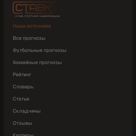
Наши источники
Все прогнозы
Футбольные прогнозы
Хоккейные прогнозы
Рейтинг
Словарь
Статьи
Складчины
Отзывы
Капперы