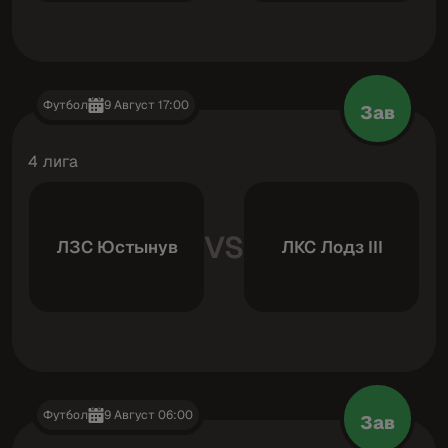
Футбол
9 Август 17:00
Зав
4 лига
VS
ЛЗС Юстынув
ЛКС Лодз III
Футбол
9 Август 06:00
Зав