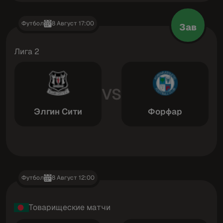
Футбол
8 Август 17:00
Зав
Лига 2
VS
Элгин Сити
Форфар
Футбол
8 Август 12:00
Товарищеские матчи