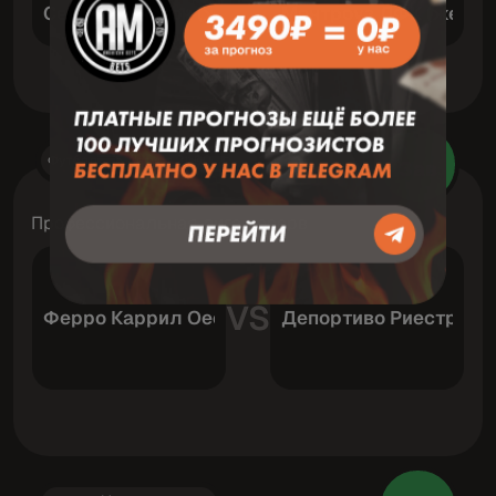
Сент-Джонстон (жен)
Монтроуз ЛФК (жен)
Футбол
5 Август 21:00
Зав
Профессиональная лига резерв
VS
Ферро Каррил Оесте резерв
Депортиво Риестра р