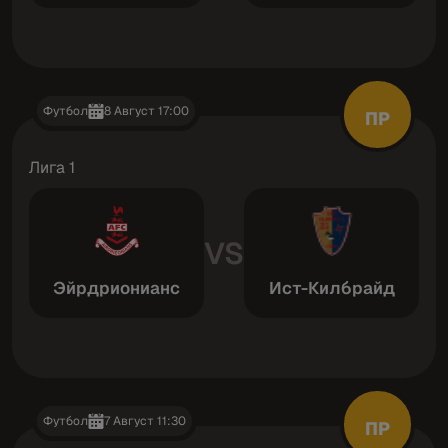
Футбол
8 Август 17:00
ПР
Лига 1
VS
Эйрдрионианс
Ист-Килбрайд
Футбол
7 Август 11:30
ПР