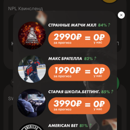
NPL Квинсленд
VS
Квинсленд Лайонс
Брисбане Роар НПЛ
Футбол
5 Август 22:00
Зав
SWPL Кубок (жен)
VS