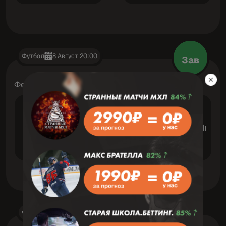
Футбол
8 Август 20:00
Зав
Федеральный турнир A
VS
Индепендьенте Чивил
Бока Юнидос
Футбол
8 Август 17:00