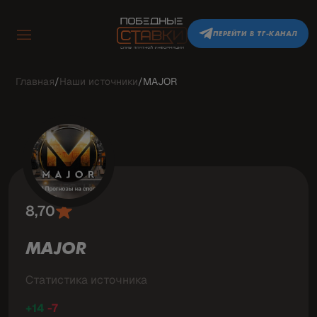
ПЕРЕЙТИ В ТГ-КАНАЛ
Главная
/
Наши источники
/
MAJOR
8,70
MAJOR
Статистика источника
+14
-7