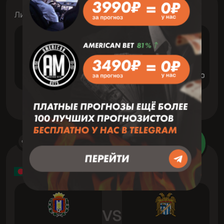
Лига чемпионов (жен)
VS
Влазния
Аполлон Лимассол (Ж
Футбол
6 Август 21:30
Зав
Товарищеские матчи
VS