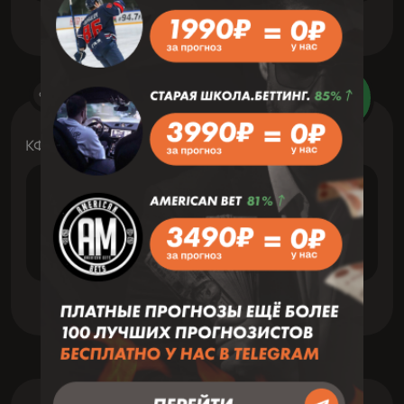
Футбол
5 Август 03:00
Зав
КФУ Карибский Кубок
VS
Виолетт
Дефенс Форс