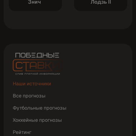
Знич
Лодзь II
Наши источники
Все прогнозы
Футбольные прогнозы
Хоккейные прогнозы
Рейтинг