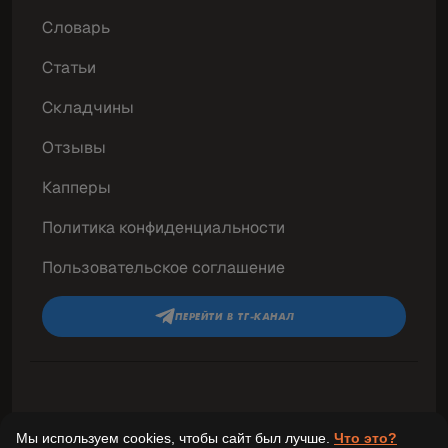
Словарь
Статьи
Складчины
Отзывы
Капперы
Политика конфиденциальности
Пользовательское соглашение
ПЕРЕЙТИ В ТГ-КАНАЛ
© 2026 «Победные ставки» Все права
Мы используем cookies, чтобы сайт был лучше.
Что это?
защищены.