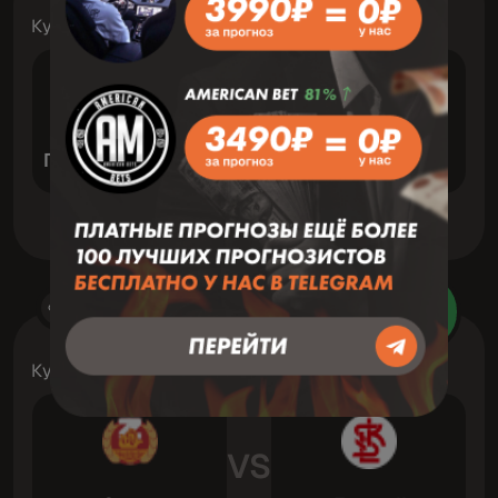
Кубок
VS
Подхале Новы-Тарг
Хойнице
Футбол
5 Август 17:00
Зав
Кубок
VS