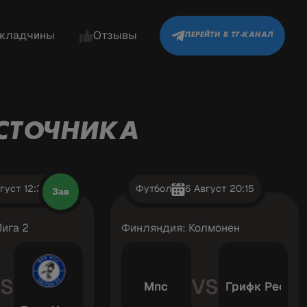
кладчины
Отзывы
ПЕРЕЙТИ В ТГ-КАНАЛ
СТОЧНИКА
густ 12:30
Футбол
6 Август 20:15
Зав
ига 2
Финляндия: Колмонен
S
VS
Мпс
Грифк Ресерв