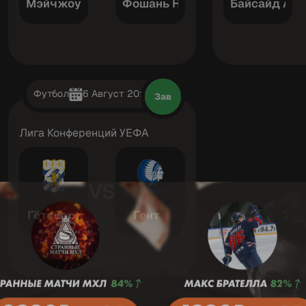
Мэйчжоу Хакка
Фошань Наньши
Байсайд Арг
Футбол
6 Август 20:00
Зав
Лига Конференций УЕФА
VS
Гётеборг
Гент