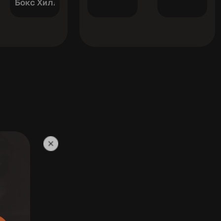
онаутс ФК
Бокс Хилл Юнайтед