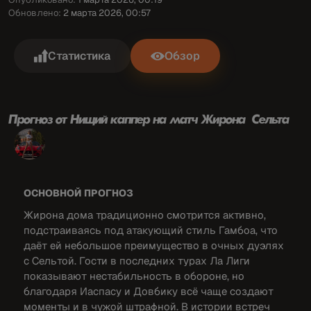
Обновлено:
2 марта 2026, 00:57
Статистика
Обзор
Прогноз от
Нищий каппер
на матч Жирона – Сельта
ОСНОВНОЙ ПРОГНОЗ
Жирона дома традиционно смотрится активно,
подстраиваясь под атакующий стиль Гамбоа, что
даёт ей небольшое преимущество в очных дуэлях
с Сельтой. Гости в последних турах Ла Лиги
показывают нестабильность в обороне, но
благодаря Иаспасу и Довбику всё чаще создают
моменты и в чужой штрафной. В истории встреч