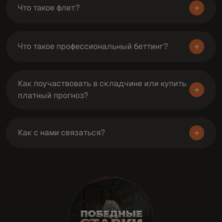
+
Что такое флет?
+
Что такое профессиональный беттинг?
Как поучаствовать в складчине или купить
+
платный прогноз?
+
Как с нами связаться?