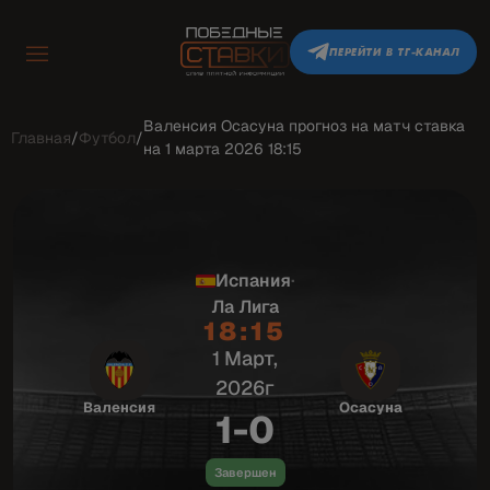
ПЕРЕЙТИ В ТГ-КАНАЛ
Валенсия Осасуна прогноз на матч ставка
Главная
/
Футбол
/
на 1 марта 2026 18:15
Испания
·
Ла Лига
18:15
1 Март,
2026г
Валенсия
Осасуна
1-0
Завершен