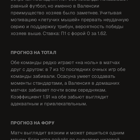
равный футбол, но именно в Валенсии
преимущество хозяев было заметнее. Учитывая
мотивацию «летучих мышей» прервать неудачную
серию и поддержку трибун, вероятность победы
хозяев выше. Ставка: П1 с форой 0 за 1.62.
ПРОГНОЗ НА ТОТАЛ
Обе команды редко играют «на ноль» в матчах
друг с другом: в 7 из 10 последних очных игр обе
команды забивали. Осасуна умеет создавать
моменты стандартами, а Валенсия в домашних
матчах забивает почти всем середнякам.
Коэффициент 1.91 на обе забьют выглядит
адекватным и привлекательным.
ПРОГНОЗ НА ФОРУ
Матч выглядит вязким и может решиться одним
мячом. Если игра пойдёт по сценарию низовой