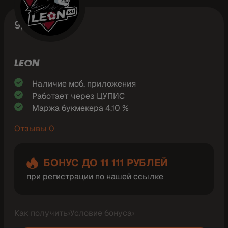
9,1
LEON
Наличие моб. приложения
Работает через ЦУПИС
Маржа букмекера 4.10 %
Отзывы 0
БОНУС ДО 11 111 РУБЛЕЙ
при регистрации по нашей ссылке
Как получить
›
Условие бонуса
›