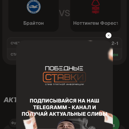
VS
Брайтон
Ноттингем Форест
2-1
СЧЕТ
Завершен
СТАТУС
АКТУАЛЬНЫЕ ТОП-МАТЧИ
ПОДПИСЫВАЙСЯ НА НАШ
TELEGRAMM - КАНАЛ И
ПОЛУЧАЙ АКТУАЛЬНЫЕ СЛИВЫ
Футбол
1 Март 17:00
Зав