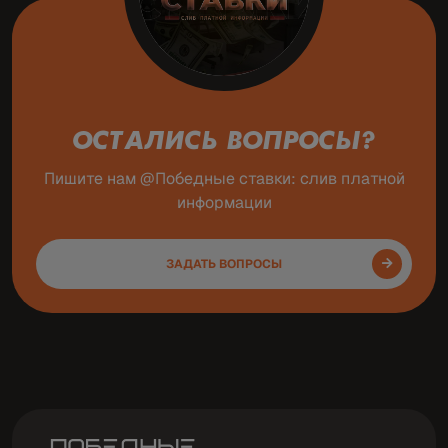
ОСТАЛИСЬ ВОПРОСЫ?
Пишите нам @Победные ставки: слив платной
информации
ЗАДАТЬ ВОПРОСЫ