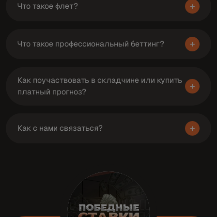
+
Что такое флет?
+
Что такое профессиональный беттинг?
Как поучаствовать в складчине или купить
+
платный прогноз?
+
Как с нами связаться?