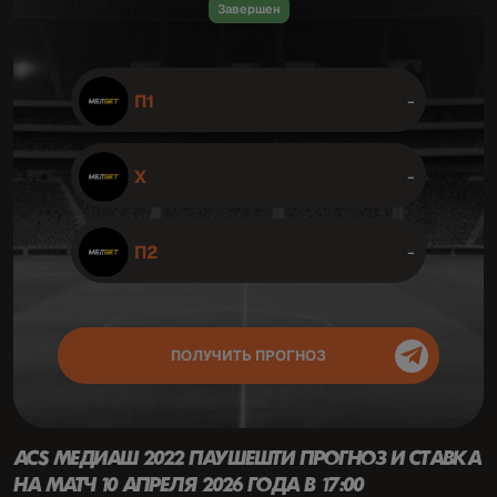
Завершен
П1
-
X
-
П2
-
ПОЛУЧИТЬ ПРОГНОЗ
ACS МЕДИАШ 2022 ПАУШЕШТИ ПРОГНОЗ
И СТАВКА
НА МАТЧ 10 АПРЕЛЯ 2026 ГОДА В 17:00