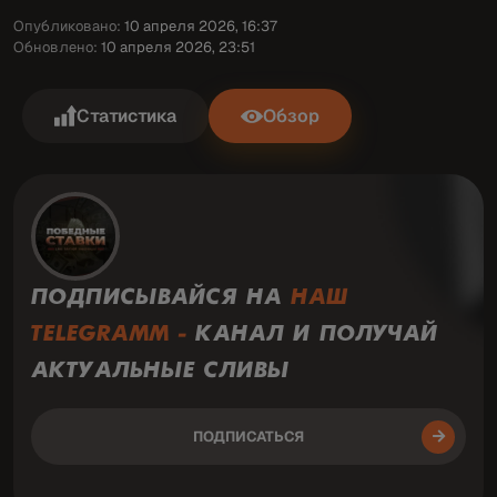
Опубликовано:
10 апреля 2026, 16:37
Обновлено:
10 апреля 2026, 23:51
Статистика
Обзор
ПОДПИСЫВАЙСЯ НА
НАШ
TELEGRAMM -
КАНАЛ И ПОЛУЧАЙ
АКТУАЛЬНЫЕ СЛИВЫ
ПОДПИСАТЬСЯ