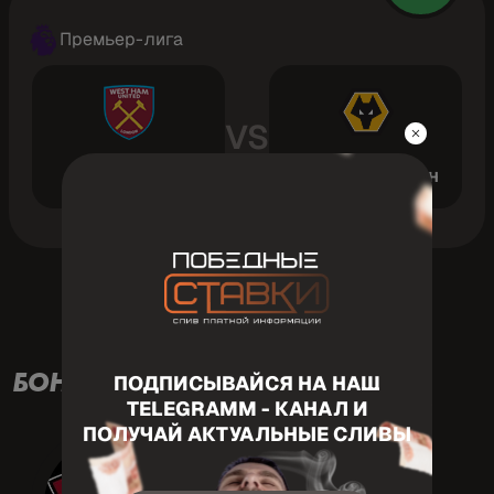
Премьер-лига
VS
Вест Хэм
Вулверхемптон
ПОДПИСЫВАЙСЯ НА НАШ
БОНУСЫ НА МАТЧ
TELEGRAMM - КАНАЛ И
ПОЛУЧАЙ АКТУАЛЬНЫЕ СЛИВЫ