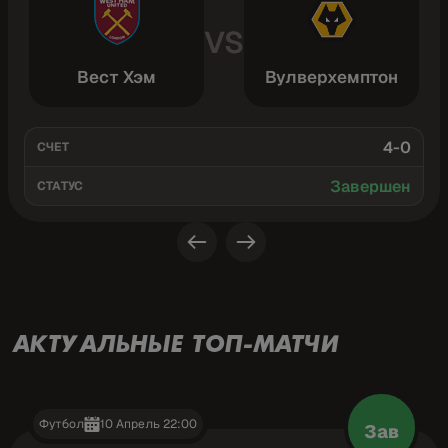
VS
Вест Хэм
Вулверхемптон
4-0
СЧЕТ
Завершен
СТАТУС
АКТУАЛЬНЫЕ ТОП-МАТЧИ
Футбол
10 Апрель 22:00
Зав