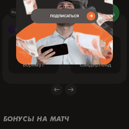
Футбол
28 Февраль 15:30
Зав
ПОДПИСАТЬСЯ
Премьер-лига
VS
Борнмут
Сандерленд
БОНУСЫ НА МАТЧ