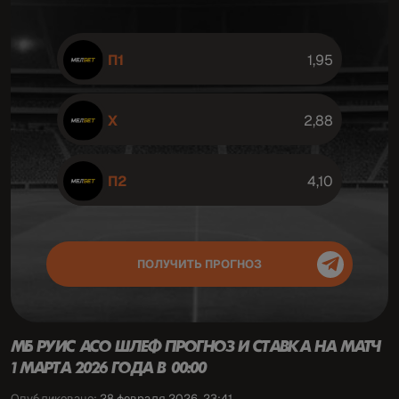
П1
1,95
X
2,88
П2
4,10
ПОЛУЧИТЬ ПРОГНОЗ
МБ РУИС АСО ШЛЕФ ПРОГНОЗ
И СТАВКА НА МАТЧ
1 МАРТА 2026 ГОДА В 00:00
Опубликовано:
28 февраля 2026, 23:41