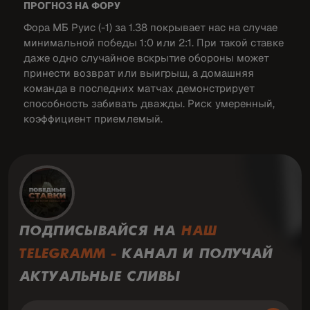
ПРОГНОЗ НА ФОРУ
Фора МБ Руис (-1) за 1.38 покрывает нас на случае
минимальной победы 1:0 или 2:1. При такой ставке
даже одно случайное вскрытие обороны может
принести возврат или выигрыш, а домашняя
команда в последних матчах демонстрирует
способность забивать дважды. Риск умеренный,
коэффициент приемлемый.
ПОДПИСЫВАЙСЯ НА
НАШ
TELEGRAMM -
КАНАЛ И ПОЛУЧАЙ
АКТУАЛЬНЫЕ СЛИВЫ