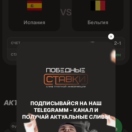
VS
Испания
Бельгия
2-1
СЧЕТ
Завершен
СТАТУС
ПОДПИСЫВАЙСЯ НА НАШ
АКТУАЛЬНЫЕ ТОП-МАТЧИ
TELEGRAMM - КАНАЛ И
ПОЛУЧАЙ АКТУАЛЬНЫЕ СЛИВЫ
Футбол
10 Июль 22:00
Зав