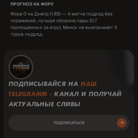
ПРОГНОЗ НА ФОРУ
Фора 0 на Днепр (1.85) — 4 матча подряд без
поражений, лучшая оборона пары (0.7
пропущенных за игру), Минск не выигрывает 5
туров подряд.
ПОДПИСЫВАЙСЯ НА
НАШ
TELEGRAMM -
КАНАЛ И ПОЛУЧАЙ
АКТУАЛЬНЫЕ СЛИВЫ
ПОДПИСАТЬСЯ