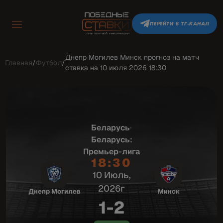
ПЕРЕЙТИ В ТГ-КАНАЛ
Днепр Могилев Минск прогноз на матч
Главная
/
Футбол
/
ставка на 10 июля 2026 18:30
Беларусь
·
Беларусь:
Премьер-лига
18:30
10 Июль,
2026г
Днепр Могилев
Минск
1-2