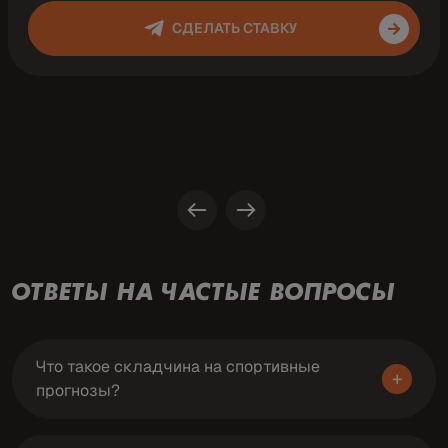
СДЕЛАТЬ СТАВКУ
ОТВЕТЫ НА ЧАСТЫЕ ВОПРОСЫ
Что такое складчина на спортивные
+
прогнозы?