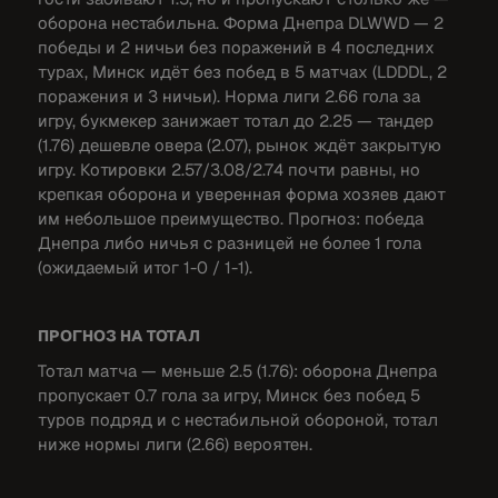
оборона нестабильна. Форма Днепра DLWWD — 2
победы и 2 ничьи без поражений в 4 последних
турах, Минск идёт без побед в 5 матчах (LDDDL, 2
поражения и 3 ничьи). Норма лиги 2.66 гола за
игру, букмекер занижает тотал до 2.25 — тандер
(1.76) дешевле овера (2.07), рынок ждёт закрытую
игру. Котировки 2.57/3.08/2.74 почти равны, но
крепкая оборона и уверенная форма хозяев дают
им небольшое преимущество. Прогноз: победа
Днепра либо ничья с разницей не более 1 гола
(ожидаемый итог 1-0 / 1-1).
ПРОГНОЗ НА ТОТАЛ
Тотал матча — меньше 2.5 (1.76): оборона Днепра
пропускает 0.7 гола за игру, Минск без побед 5
туров подряд и с нестабильной обороной, тотал
ниже нормы лиги (2.66) вероятен.