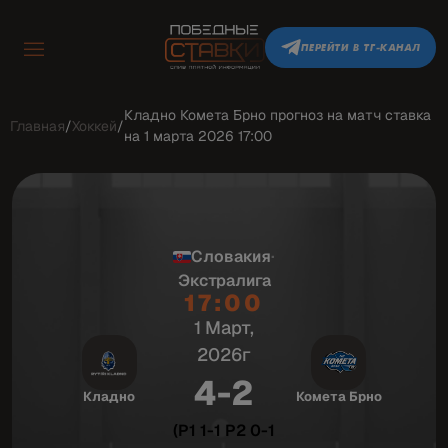
ПЕРЕЙТИ В ТГ-КАНАЛ
Кладно Комета Брно прогноз на матч ставка
Главная
/
Хоккей
/
на 1 марта 2026 17:00
Словакия
·
Экстралига
17:00
1 Март,
2026г
4-2
Кладно
Комета Брно
(P1 1-1 P2 0-1