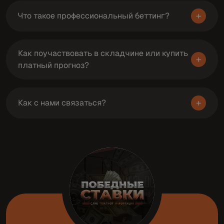
+
Что такое профессиональный беттинг?
Как поучаствовать в складчине или купить
+
платный прогноз?
+
Как с нами связаться?