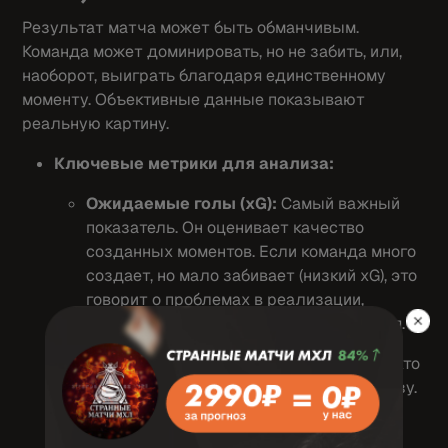
Результат матча может быть обманчивым.
Команда может доминировать, но не забить, или,
наоборот, выиграть благодаря единственному
моменту. Объективные данные показывают
реальную картину.
Ключевые метрики для анализа:
Ожидаемые голы (xG):
Самый важный
показатель. Он оценивает качество
созданных моментов. Если команда много
создает, но мало забивает (низкий xG), это
говорит о проблемах в реализации,
которые со временем могут наладиться.
Удары и удары в створ:
Показывают, кто
чаще атакует и создает реальную угрозу.
Контроль игры и пробег:
Говорят о