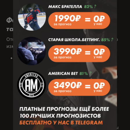
работоспособности и доминировании на
поле.
Фактор 4: Кадровые потери и
тактическая готовность
Отсутствие ключевых игроков может полностью
изменить баланс сил в предстоящем матче.
Что проверять в первую очередь:
Травмы основного состава:
Выбытие
лидера атаки, ключевого защитника или
вратаря — тяжелый удар для любой
команды.
Дисквалификации:
Накопившиеся
желтые и красные карточки лишают
тренера важных элементов тактики.
Слухи и атмосфера в клубе:
Конфликты