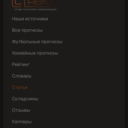
Наши источники
Все прогнозы
Футбольные прогнозы
Хоккейные прогнозы
Рейтинг
Словарь
Статьи
Складчины
Отзывы
Капперы