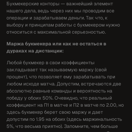
Букмекерские конторы — важнейший элемент
нашего дела, ведь через них мы проводим все
операции и зарабатываем деньги. Так что, к
выбору и принципам работы с букмекером нужно
относиться с максимальной серьезностью.
Маржа букмекера или как не остаться в
дураках на дистанции:
Любой букмекер в свои коэффициенты
закладывает так называемую маржу (свой
процент), что позволяет ему зарабатывать при
любом исходе матча. Допустим, встречаются две
абсолютно равные команды и вероятность на
победу у обоих 50%. Очевидно, что реальный
коэффициент на П1 в матче и П2 в матче по 2.00, но
здесь букмекер берет свою маржу и дает
допустим по 1.95 на обоих (здесь маржинальность
5%, что весьма приятно). Запомните, чем больше