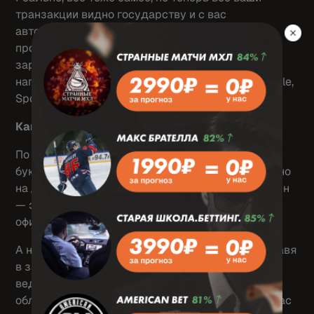
транзакции видно государству и с вас
автоматически снимают налог. Я и все
профессионалы предпочитаю хорошие
зарубежные БК, в которых уровень надежности
напорядок выше: БК Марафон, William Hill, Pinnacle,
Spobet и др.
Как быть с налогами?
По идеи, если вы ставите в легальной БК то
букмекер сам должен отчислять за вас налоги, но
на деле этого не происходит. Почему? Ответ один
— это Россия. Так что, опять смысла ставить в
официальных бк просто нет.
А нужно ли платить налог с выигрыша, даже ставя
в зарубежных БК? С точки зрения закона — да,
ведь любой выигрыш или доход должен
облагаться налогу 13%. Скажем честно, если у вас