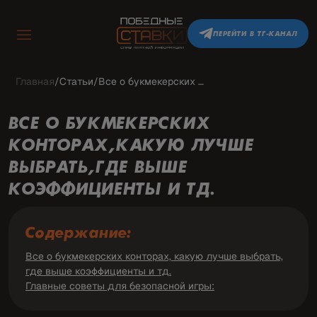
ПЕРЕЙТИ В ТГ-КАНАЛ
Главная
/
Статьи
/
Все о букмекерских …
ВСЕ О БУКМЕКЕРСКИХ
КОНТОРАХ, КАКУЮ ЛУЧШЕ
ВЫБРАТЬ, ГДЕ ВЫШЕ
КОЭФФИЦИЕНТЫ И ТД.
Содержание:
Все о букмекерских конторах, какую лучше выбрать,
где выше коэффициенты и тд.
Главные советы для безопасной игры: