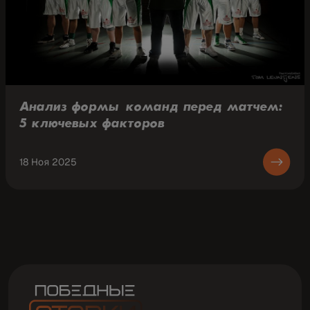
Анализ формы команд перед матчем:
5 ключевых факторов
18 Ноя 2025