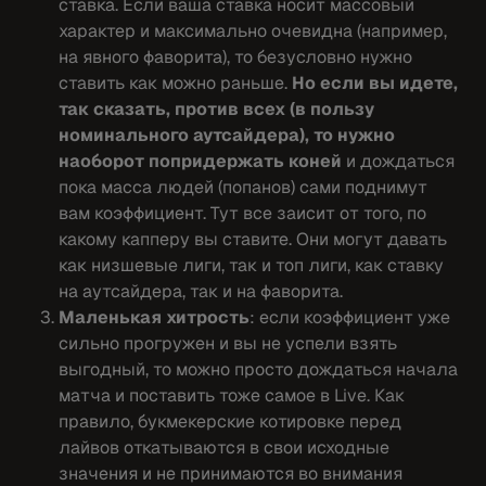
ставка. Если ваша ставка носит массовый
характер и максимально очевидна (например,
на явного фаворита), то безусловно нужно
ставить как можно раньше.
Но если вы идете,
так сказать, против всех (в пользу
номинального аутсайдера), то нужно
наоборот попридержать коней
и дождаться
пока масса людей (попанов) сами поднимут
вам коэффициент. Тут все заисит от того, по
какому капперу вы ставите. Они могут давать
как низшевые лиги, так и топ лиги, как ставку
на аутсайдера, так и на фаворита.
Маленькая хитрость
: если коэффициент уже
сильно прогружен и вы не успели взять
выгодный, то можно просто дождаться начала
матча и поставить тоже самое в Live. Как
правило, букмекерские котировке перед
лайвов откатываются в свои исходные
значения и не принимаются во внимания