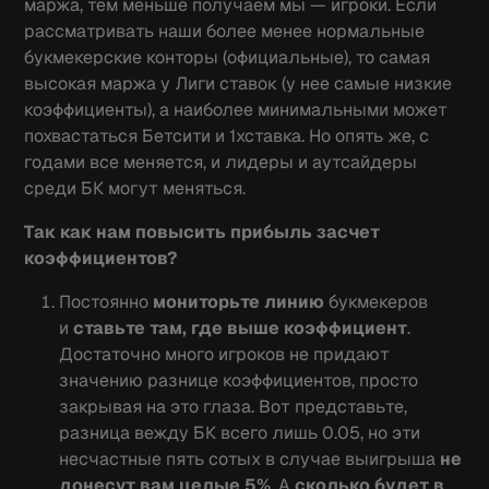
маржа, тем меньше получаем мы — игроки. Если
рассматривать наши более менее нормальные
букмекерские конторы (официальные), то самая
высокая маржа у Лиги ставок (у нее самые низкие
коэффициенты), а наиболее минимальными может
похвастаться Бетсити и 1хставка. Но опять же, с
годами все меняется, и лидеры и аутсайдеры
среди БК могут меняться.
Так как нам повысить прибыль засчет
коэффициентов?
Постоянно
мониторьте линию
букмекеров
и
ставьте там, где выше коэффициент
.
Достаточно много игроков не придают
значению разнице коэффициентов, просто
закрывая на это глаза. Вот представьте,
разница вежду БК всего лишь 0.05, но эти
несчастные пять сотых в случае выигрыша
не
донесут вам целые 5%
. А
сколько будет в