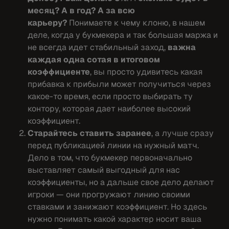
месяц? А в год? А за всю
карьеру?
Понимаете к чему клоню, в нашем
деле, когда у букмекера и так большая маржа и
не всегда идет стабильный заход,
важна
каждая одна сотая в итоговом
коэффициенте
, вы просто удивитесь какая
прибавка к прибыли может получиться через
какое-то время, если просто выбирать ту
контору, которая дает наиболее высокий
коэффициент.
Старайтесь ставить заранее
, а лучше сразу
перед публикацией линии на нужный матч.
Дело в том, что букмекер первоначально
выставляет самый выгодный для нас
коэффициенты, но а дальше свое дело делают
игроки — они прогружают линию своими
ставками и занижают коэффициент. Но здесь
нужно понимать какой характер носит ваша