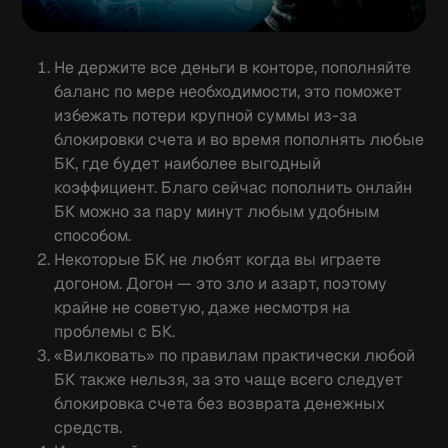
Не держите все деньги в конторе, пополняйте
баланс по мере необходимости, это поможет
избежать потери крупной суммы из-за
блокировки счета и во время пополнять любые
БК, где будет наиболее выгодный
коэффициент. Благо сейчас пополнить онлайн
БК можно за пару минут любым удобным
способом.
Некоторые БК не любят когда вы играете
догоном. Догон — это зло и азарт, поэтому
крайне не советую, даже несмотря на
проблемы с БК.
«Вилковать» по правилам практически любой
БК также нельзя, за это чаще всего следует
блокировка счета без возврата денежных
средств.