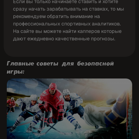
Если вы только начинаете ставить и хотите
сразу начать зарабатывать на ставках, то мы
рекомендуем обратить внимание на
профессиональных спортивных аналитиков.
На сайте вы можете найти капперов которые
дают ежедневно качественные прогнозы.
Главные советы для безопасной
игры: