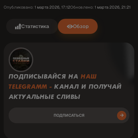
Опубликовано:
1 марта 2026, 17:12
Обновлено:
1 марта 2026, 21:21
Статистика
Обзор
ПОДПИСЫВАЙСЯ НА
НАШ
TELEGRAMM -
КАНАЛ И ПОЛУЧАЙ
АКТУАЛЬНЫЕ СЛИВЫ
ПОДПИСАТЬСЯ