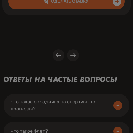
СДЕЛАТЬ СТАВКУ
ОТВЕТЫ НА ЧАСТЫЕ ВОПРОСЫ
Что такое складчина на спортивные
+
прогнозы?
+
Что такое флет?