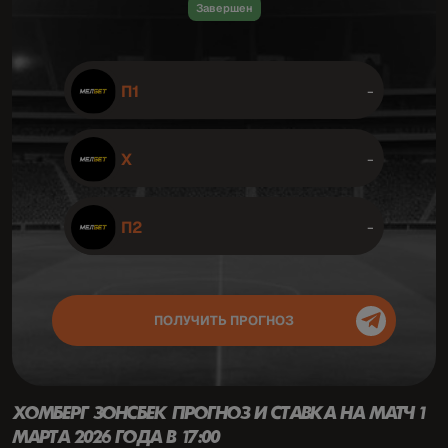
Завершен
П1
-
X
-
П2
-
ПОЛУЧИТЬ ПРОГНОЗ
ХОМБЕРГ ЗОНСБЕК ПРОГНОЗ
И СТАВКА НА МАТЧ 1
МАРТА 2026 ГОДА В 17:00