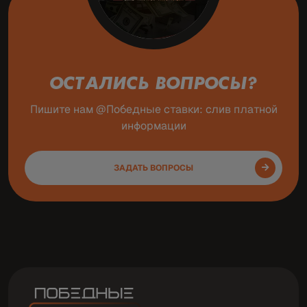
ОСТАЛИСЬ ВОПРОСЫ?
Пишите нам @Победные ставки: слив платной
информации
ЗАДАТЬ ВОПРОСЫ