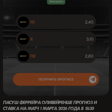
Завершен
П1
2,40
X
3,10
П2
2,80
ПОЛУЧИТЬ ПРОГНОЗ
ПАСУШ ФЕРРЕЙРА ОЛИВЕЙРЕНШЕ ПРОГНОЗ
И
СТАВКА НА МАТЧ 1 МАРТА 2026 ГОДА В 18:30