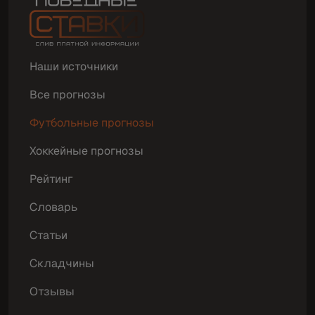
Наши источники
Все прогнозы
Футбольные прогнозы
Хоккейные прогнозы
Рейтинг
Словарь
Статьи
Складчины
Отзывы