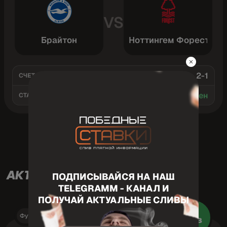
VS
Брайтон
Ноттингем Форест
2-1
СЧЕТ
Завершен
СТАТУС
АКТУАЛЬНЫЕ ТОП-МАТЧИ
ПОДПИСЫВАЙСЯ НА НАШ
TELEGRAMM - КАНАЛ И
ПОЛУЧАЙ АКТУАЛЬНЫЕ СЛИВЫ
Футбол
1 Март 17:00
Зав