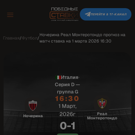
ПЕРЕЙТИ В ТГ-КАНАЛ
Ночерина Реал Монтеротондо прогноз на
Главная
/
Футбол
/
матч ставка на 1 марта 2026 16:30
Италия
·
Серия D —
группа G
16:30
1 Март,
2026г
Реал
Ночерина
Монтеротондо
0-1