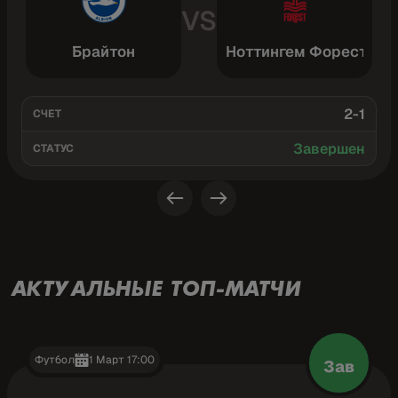
VS
Брайтон
Ноттингем Форест
2-1
СЧЕТ
Завершен
СТАТУС
АКТУАЛЬНЫЕ ТОП-МАТЧИ
Футбол
1 Март 17:00
Зав