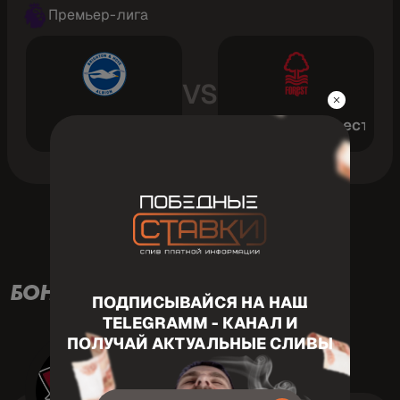
Премьер-лига
VS
Брайтон
Ноттингем Форест
БОНУСЫ НА МАТЧ
ПОДПИСЫВАЙСЯ НА НАШ
TELEGRAMM - КАНАЛ И
ПОЛУЧАЙ АКТУАЛЬНЫЕ СЛИВЫ